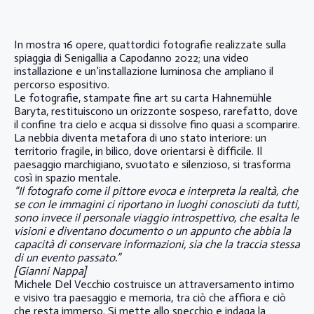
In mostra 16 opere, quattordici fotografie realizzate sulla
spiaggia di Senigallia a Capodanno 2022; una video
installazione e un’installazione luminosa che ampliano il
percorso espositivo.
Le fotografie, stampate fine art su carta Hahnemühle
Baryta, restituiscono un orizzonte sospeso, rarefatto, dove
il confine tra cielo e acqua si dissolve fino quasi a scomparire.
La nebbia diventa metafora di uno stato interiore: un
territorio fragile, in bilico, dove orientarsi è difficile. Il
paesaggio marchigiano, svuotato e silenzioso, si trasforma
così in spazio mentale.
“Il fotografo come il pittore evoca e interpreta la realtà, che
se con le immagini ci riportano in luoghi conosciuti da tutti,
sono invece il personale viaggio introspettivo, che esalta le
visioni e diventano documento o un appunto che abbia la
capacità di conservare informazioni, sia che la traccia stessa
di un evento passato.”
[Gianni Nappa]
Michele Del Vecchio costruisce un attraversamento intimo
e visivo tra paesaggio e memoria, tra ciò che affiora e ciò
che resta immerso. Si mette allo specchio e indaga la