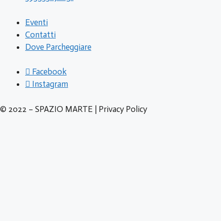
s
n
Eventi
e
t
Contatti
Dove Parcheggiare
e
N
Facebook
Instagram
a
© 2022 – SPAZIO MARTE | Privacy Policy
v
i
g
a
z
i