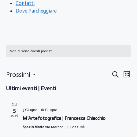
Contatti
Dove Parcheggiare
Non ci sono eventi previsti.
E
E
Prossimi
C
E
e
S
l
v
v
r
Ultimi eventi | Eventi
e
e
c
e
n
a
l
e
c
n
e
GIU
o
5
5 Giugno
-
18 Giugno
n
z
t
2026
M’Artefotografica | Francesca Chiacchio
i
t
o
Spazio Marte
Via Marconi, 4, Pozzuoli
o
n