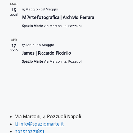
V
i
MAG
a
i
15
15 Maggio
-
28 Maggio
R
l
2026
M’Artefotografica | Archivio Ferrara
s
a
i
Spazio Marte
Via Marconi, 4, Pozzuoli
t
d
a
c
e
APR
t
17
17 Aprile
-
10 Maggio
N
e
a
2026
James | Riccardo Piccirillo
a
.
Spazio Marte
Via Marconi, 4, Pozzuoli
r
v
c
i
a
g
a
e
z
v
Via Marconi, 4 Pozzuoli Napoli
i
info@spaziomarte.it
i
o
393533271851