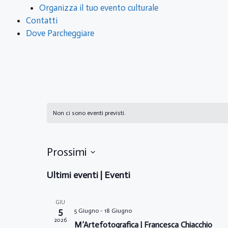
Organizza il tuo evento culturale
Contatti
Dove Parcheggiare
Non ci sono eventi previsti.
Prossimi
S
Ultimi eventi | Eventi
e
l
e
GIU
5
5 Giugno
-
18 Giugno
z
2026
M’Artefotografica | Francesca Chiacchio