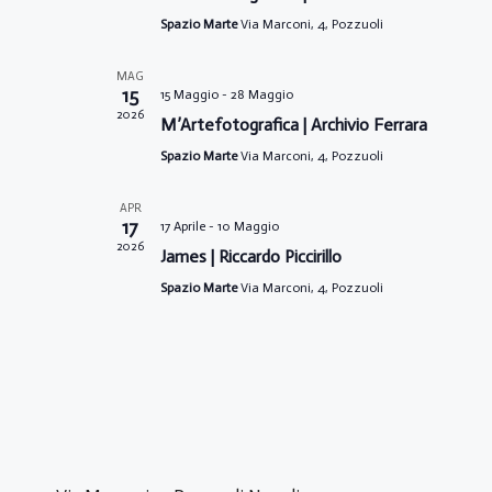
i
Spazio Marte
Via Marconi, 4, Pozzuoli
o
n
MAG
a
15
15 Maggio
-
28 Maggio
l
2026
M’Artefotografica | Archivio Ferrara
a
Spazio Marte
Via Marconi, 4, Pozzuoli
d
a
APR
t
17
17 Aprile
-
10 Maggio
a
2026
James | Riccardo Piccirillo
.
Spazio Marte
Via Marconi, 4, Pozzuoli