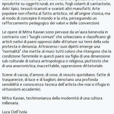
riprodotte su oggetti rurali, ex voto, fogli volanti di cantastorie,
dolci tipici, tessuti ricamati e svariati altri manufatti. Arte
popolare non riferita al fatto artistico, né all’origine storica, ma
al modo di concepire il mondo e la vita, perseguendo un
rafforzamento pedagogico dei valori e delle convenzioni.
Le opere di Mitra Kavian sono pervase da un’aura benevola in
contrasto con i “luoghi comuni” che schiacciano e classificano gli
artisti nativi di paesi oppressi dalle dittature sui temi della sola
protesta e denuncia. Attraverso i suoi dipinti emerge una
“normalità” che mette al muro tutti coloro che ritengono che la
condizione femminile in questi paesi sia figlia di una dimensione
sub-culturale di natura antropologica o religiosa, piuttosto che
di una anacronistica, inaccettabile, oppressione dittatoriale.
Scene di caccia, d’amore, di cose, di vissuto quotidiano; fatte di
trasparenze, di luce e di bagliori, denotano una profonda
sensibilità e conoscenza tecnica dell’artista che mai si rifugia in
virtuosismi accademici.
Mitra Kavian, testimonianza della modernità di una cultura
millenaria.
Luca Dell’Isola