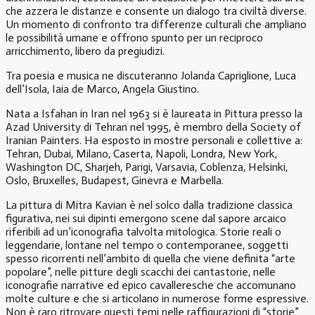
che azzera le distanze e consente un dialogo tra civiltà diverse.
Un momento di confronto tra differenze culturali che ampliano
le possibilità umane e offrono spunto per un reciproco
arricchimento, libero da pregiudizi.
Tra poesia e musica ne discuteranno Jolanda Capriglione, Luca
dell’Isola, Iaia de Marco, Angela Giustino.
Nata a Isfahan in Iran nel 1963 si è laureata in Pittura presso la
Azad University di Tehran nel 1995, è membro della Society of
Iranian Painters. Ha esposto in mostre personali e collettive a:
Tehran, Dubai, Milano, Caserta, Napoli, Londra, New York,
Washington DC, Sharjeh, Parigi, Varsavia, Coblenza, Helsinki,
Oslo, Bruxelles, Budapest, Ginevra e Marbella.
La pittura di Mitra Kavian è nel solco dalla tradizione classica
figurativa, nei sui dipinti emergono scene dal sapore arcaico
riferibili ad un’iconografia talvolta mitologica. Storie reali o
leggendarie, lontane nel tempo o contemporanee, soggetti
spesso ricorrenti nell’ambito di quella che viene definita “arte
popolare”, nelle pitture degli scacchi dei cantastorie, nelle
iconografie narrative ed epico cavalleresche che accomunano
molte culture e che si articolano in numerose forme espressive.
Non è raro ritrovare questi temi nelle raffigurazioni di “storie”