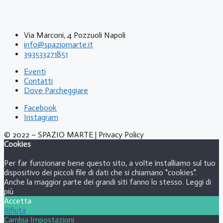
Via Marconi, 4 Pozzuoli Napoli
info@spaziomarte.it
393533271851
Eventi
Contatti
Dove Parcheggiare
Facebook
Instagram
© 2022 – SPAZIO MARTE | Privacy Policy
Cookies
Per far funzionare bene questo sito, a volte installiamo sul tuo
dispositivo dei piccoli file di dati che si chiamano "cookies".
Anche la maggior parte dei grandi siti fanno lo stesso.
Leggi di
più
Accetta
Rifiuta
Cambia Impostazioni