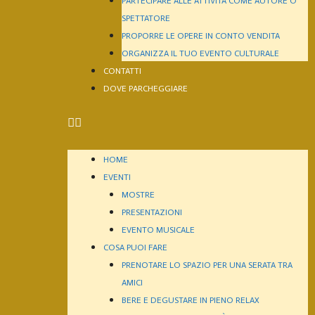
PARTECIPARE ALLE ATTIVITÀ COME AUTORE O
SPETTATORE
PROPORRE LE OPERE IN CONTO VENDITA
ORGANIZZA IL TUO EVENTO CULTURALE
CONTATTI
DOVE PARCHEGGIARE
HOME
EVENTI
MOSTRE
PRESENTAZIONI
EVENTO MUSICALE
COSA PUOI FARE
PRENOTARE LO SPAZIO PER UNA SERATA TRA
AMICI
BERE E DEGUSTARE IN PIENO RELAX