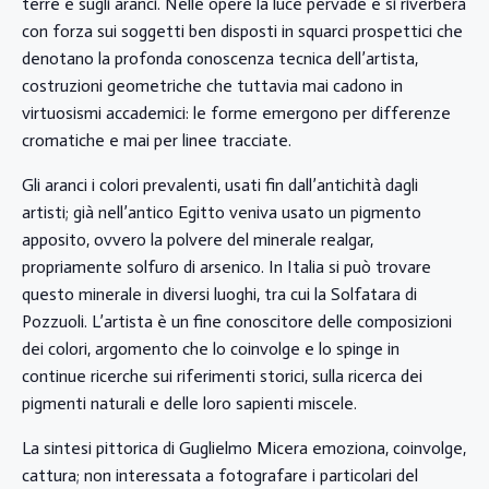
terre e sugli aranci. Nelle opere la luce pervade e si riverbera
con forza sui soggetti ben disposti in squarci prospettici che
denotano la profonda conoscenza tecnica dell’artista,
costruzioni geometriche che tuttavia mai cadono in
virtuosismi accademici: le forme emergono per differenze
cromatiche e mai per linee tracciate.
Gli aranci i colori prevalenti, usati fin dall’antichità dagli
artisti; già nell’antico Egitto veniva usato un pigmento
apposito, ovvero la polvere del minerale realgar,
propriamente solfuro di arsenico. In Italia si può trovare
questo minerale in diversi luoghi, tra cui la Solfatara di
Pozzuoli. L’artista è un fine conoscitore delle composizioni
dei colori, argomento che lo coinvolge e lo spinge in
continue ricerche sui riferimenti storici, sulla ricerca dei
pigmenti naturali e delle loro sapienti miscele.
La sintesi pittorica di Guglielmo Micera emoziona, coinvolge,
cattura; non interessata a fotografare i particolari del