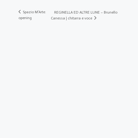
Spazio M’Arte:
REGINELLA ED ALTRE LUNE – Brunello
opening
Canessa | chitarra e voce