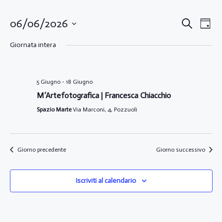
Eventi
Eve
06/06/2026
Cerca
Giorno
Vist
Ricerca
Seleziona
Nav
la
Giornata intera
e
data.
viste
Navigaz
5 Giugno
-
18 Giugno
M’Artefotografica | Francesca Chiacchio
Spazio Marte
Via Marconi, 4, Pozzuoli
Giorno precedente
Giorno successivo
Iscriviti al calendario