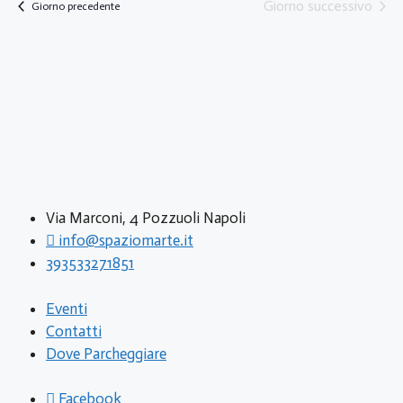
R
Giorno successivo
s
Giorno precedente
a
i
t
d
a
c
e
t
N
e
a
a
.
r
v
c
i
Via Marconi, 4 Pozzuoli Napoli
a
g
info@spaziomarte.it
a
e
393533271851
z
v
Eventi
i
Contatti
i
o
Dove Parcheggiare
s
n
Facebook