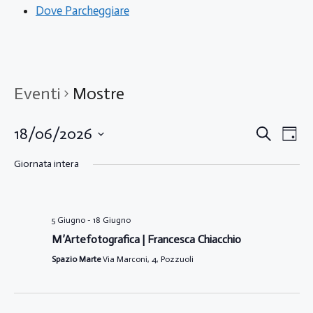
Dove Parcheggiare
Eventi
Mostre
E
E
18/06/2026
C
G
e
S
i
v
v
r
Giornata intera
o
e
c
e
r
a
l
e
n
n
e
o
n
5 Giugno
-
18 Giugno
z
t
M’Artefotografica | Francesca Chiacchio
i
t
o
o
Spazio Marte
Via Marconi, 4, Pozzuoli
V
n
i
a
i
l