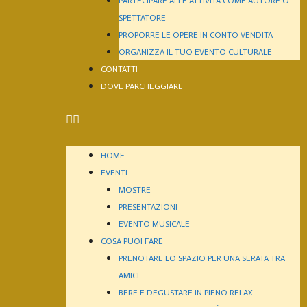
PARTECIPARE ALLE ATTIVITÀ COME AUTORE O
SPETTATORE
PROPORRE LE OPERE IN CONTO VENDITA
ORGANIZZA IL TUO EVENTO CULTURALE
CONTATTI
DOVE PARCHEGGIARE
HOME
EVENTI
MOSTRE
PRESENTAZIONI
EVENTO MUSICALE
COSA PUOI FARE
PRENOTARE LO SPAZIO PER UNA SERATA TRA
AMICI
BERE E DEGUSTARE IN PIENO RELAX