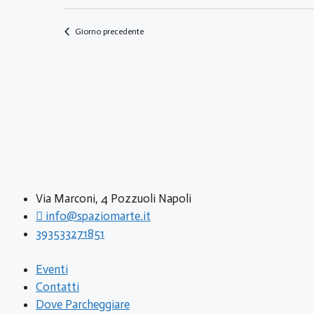
a
l
Giorno precedente
a
d
a
t
a
.
Via Marconi, 4 Pozzuoli Napoli
info@spaziomarte.it
393533271851
Eventi
Contatti
Dove Parcheggiare