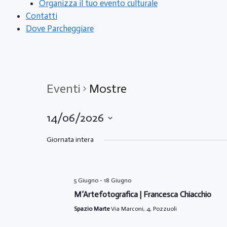
Organizza il tuo evento culturale
Contatti
Dove Parcheggiare
Eventi
Mostre
14/06/2026
S
Giornata intera
e
l
e
5 Giugno
-
18 Giugno
z
M’Artefotografica | Francesca Chiacchio
i
o
Spazio Marte
Via Marconi, 4, Pozzuoli
n